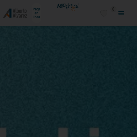
0
Paga
en
línea