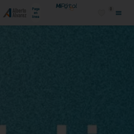
0
Paga
en
línea