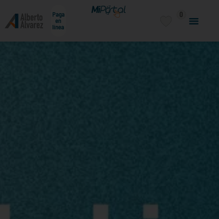
0
Paga
en
línea