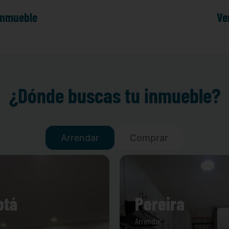
inmueble
Ve
¿Dónde buscas tu inmueble?
Arrendar
Comprar
otá
Pereira
Arrendar