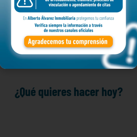
mprar
ZONA
BARRIO
Filtr
¿Qué quieres hacer hoy?