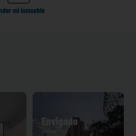
nder mi inmueble
Envigado
Arrendar