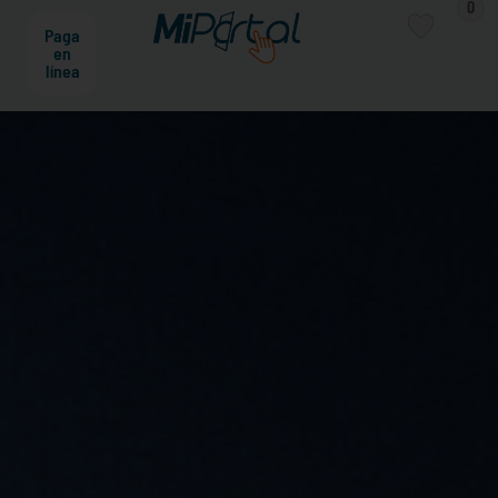
0
Paga
en
línea