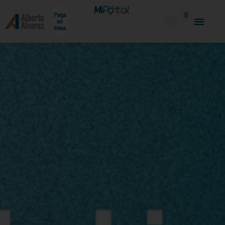
0
Paga
en
línea