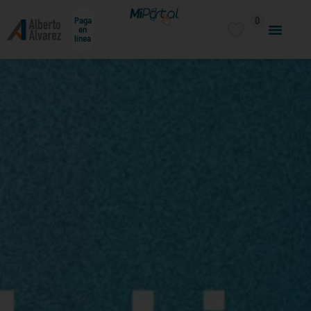
0
Paga
en
línea