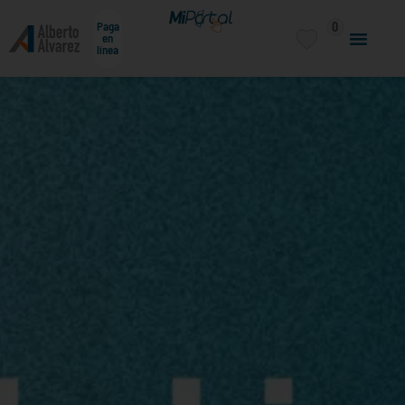
0
Paga
en
línea